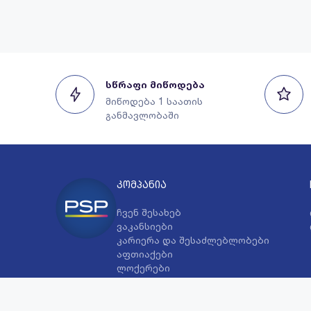
სწრაფი მიწოდება
მიწოდება 1 საათის
განმავლობაში
კომპანია
ჩვენ შესახებ
ვაკანსიები
კარიერა და შესაძლებლობები
აფთიაქები
ლოქერები
ჩემი ოჯახის ბარათი
ლოიალობის მომხმარებელთა
პერსონალურ მონაცემთა