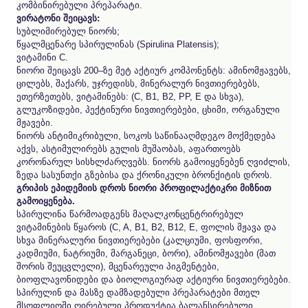
კომბინირებული პრეპარატი.
ვირატონი შეიცავს:
სუბლიმირებულ ნიორს;
წყალმცენარე სპირულინას (Spirulina Platensis);
ვიტამინი C.
ნიორი შეიცავს 200–ზე მეტ აქტიურ კომპონენტს: ამინომჟავებს,
ცილებს, შაქარს, უჯრედისს, მინერალურ ნივთიერებებს,
ეთერზეთებს, ვიტამინებს: (C, B1, B2, PP, E და სხვა),
გლუკოზიდები, პექტინური ნივთიერებები, ცხიმი, ორგანული
მჟავები.
ნიორს ანტიმიკრიბული, სოკოს საწინააღმდეგო მოქმედება
აქვს, ასტიმულირებს გულის მუშაობას, აფართოებს
კორონარულ სისხლძარღვებს. ნიორს გამოიყენებენ ღვიძლის,
ზედა სასუნთქი გზებისა და ქრონიკული ბრონქიტის დროს.
გრიპის ეპიდემიის დროს ნიორი პროფილაქტიკრი მიზნით
გამოიყენება.
სპირულინა წარმოადგენს მაღალკონცენტრირებულ
ვიტამინების წყაროს (C, A, B1, B2, B12, E, ფოლის მჟავა და
სხვა მინერალური ნივთიერებები (კალციუმი, ფოსფორი,
კადმიუმი, ნატრიუმი, მარგანეცი, ბორი), ამინომჟავები (მათ
შორის შეუცვლელი), მცენარეული პიგმენტები,
ბიოფლავონიდები და ბიოლოგიურად აქტიური ნივთიერებები.
სპირულინ და მასზე დამზადებული პრეპარატები მთელ
მსოფლიოში ღირებული პროდუქტია ბალანსირებული