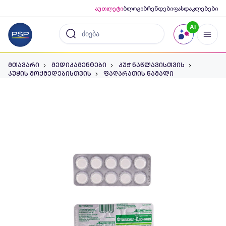
აუთლეტი
ბლოგი
ბრენდები
ფასდაკლებები
AI
მთავარი
მედიკამენტები
კუჭ ნაწლავისთვის
კუჭის მოქმედებისთვის
ფაღარათის წამალი