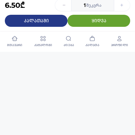
6.50₾
1
შეკვრა
კალათაში
ყიდვა
გარანტირებული
საუკეთესო კატალოგი
ხარისხი
45 000+ დასახელების
მხოლოდ რჩეული
პროდუქცია
პროდუქცია
მთავარი
კატალოგი
ძიება
კალათა
პროფილი
ყველა უფლება დაცულია ©2026 | All rights reserved |
Privacy Policy
| PSP