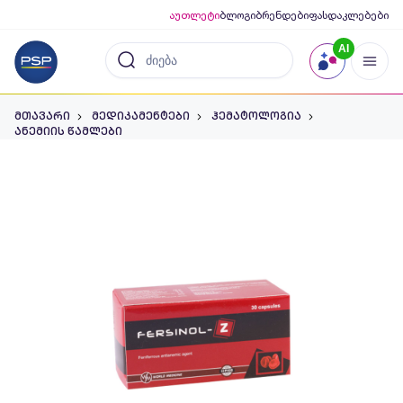
აუთლეტი
ბლოგი
ბრენდები
ფასდაკლებები
AI
მთავარი
მედიკამენტები
ჰემატოლოგია
ანემიის წამლები