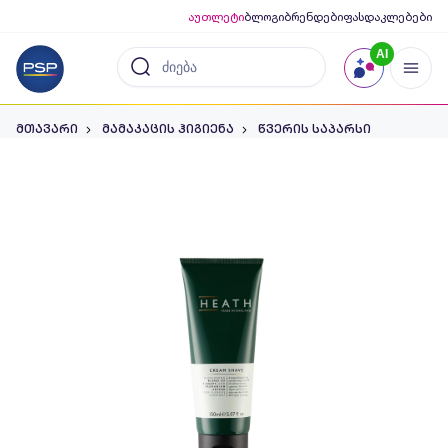
აუთლეტი
ბლოგი
ბრენდები
ფასდაკლებები
AI
მთავარი
მამაკაცის ჰიგიენა
წვერის საპარსი